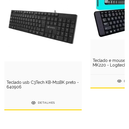
Teclado e mouse s
MK220 - Logitech 
DE
Teclado usb C3Tech KB-M11BK preto -
640906
DETALHES