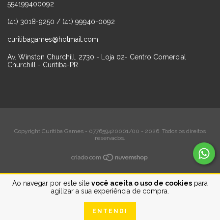
554199400092
(41) 3018-9250 / (41) 99940-0092
curitibagames@hotmail.com
Av. Winston Churchill, 2730 - Loja 02- Centro Comercial
Churchill - Curitiba-PR
Copyright Curitiba Games - 077659420001/00 - 2026. Todos os direitos
reservados.
Ao navegar por este site
você aceita o uso de cookies
para
agilizar a sua experiência de compra.
ENTENDI