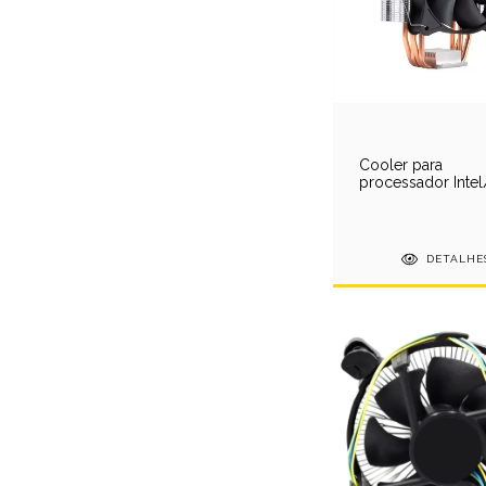
Cooler para
processador Inte
- Gamdias Boreas
410 - 25688
DETALHE