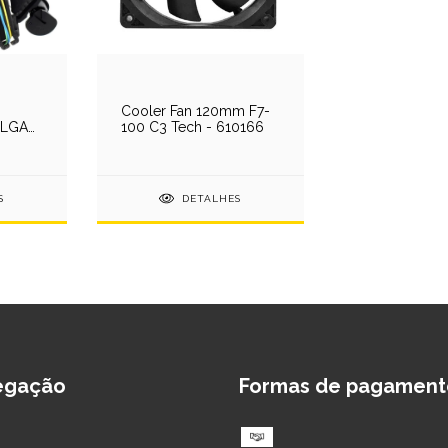
Cooler Fan 120mm F7-
l LGA
100 C3 Tech - 610166
 / 1156
S
DETALHES
egação
Formas de pagament