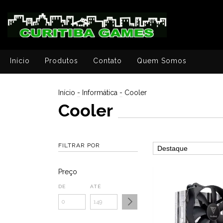
Início
Produtos
Contato
Quem Somos
Início
-
Informática
-
Cooler
Cooler
FILTRAR POR
Preço
DE
ATÉ