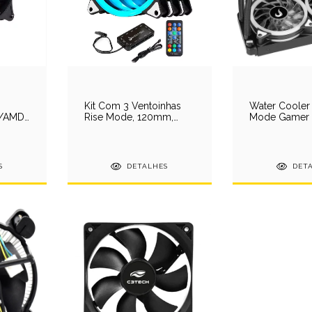
Kit Com 3 Ventoinhas
Water Cooler
l/AMD
Rise Mode, 120mm,
Mode Gamer 
 E1-
RGB, Preto - RM-FN-02-
RGB, 240mm,
RGB
AMD/Intel, Pr
WCB-02-RG
S
DETALHES
DET