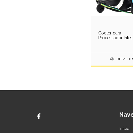
Cooler para
Processador Inte
1150 / 1151 / 1155
/ 1200 - 1628
DETALHE
Nav
Início