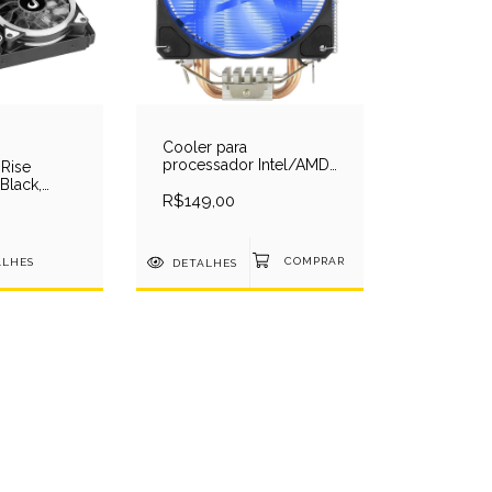
Cooler para
processador Intel/AMD
 Rise
- Red Dragon TYR Blue
Black,
- CC-9104B
R$149,00
eto - RM-
B
ALHES
DETALHES