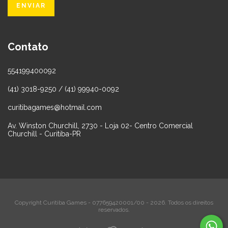
Contato
554199400092
(41) 3018-9250 / (41) 99940-0092
curitibagames@hotmail.com
Av. Winston Churchill, 2730 - Loja 02- Centro Comercial
Churchill - Curitiba-PR
Copyright Curitiba Games - 077659420001/00 - 2026. Todos os direitos
reservados.