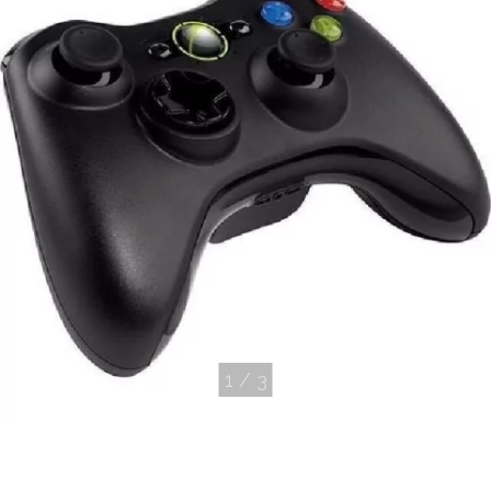
1
/
3